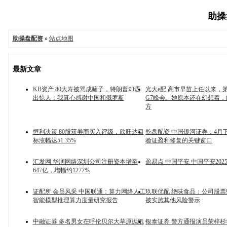
助操盘
助操盘配资
»
站点地图
最新文章
KB资产 80大寿被骂成筛子，特朗普却语
光大e配 高市早苗上任以来，
出惊人：我真心感谢中国和俄罗斯
G7峰会。她原本还在幻想着
方
恒利决策 80股获券商买入评级，欣旺达目
乾盘配资 中国银河证券：4月
标涨幅达51.35%
验证盈利修复的关键窗口
汇发网 华润网络深圳公司注册资本增至
盈易点 中国平安 中国平安20
647亿，增幅约1277%
证配所 会员风采 中国联通：算力网络人工
玖联优配 绝味食品：公司股票9
智能模型推理算力度量研究报告
被实施其他风险警示
中融证券 多名男女在呼伦贝尔大草原抛纸
银泰证券 警方通报演员荣梓