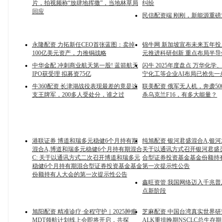
片，拍视频称“放肆地挥撒”，当地林草局
纠纷
回应
民信配资端 刚刚，新能源重
永隆配资 力拓新任CEO首张蓝图：卖掉
锦牛网 新加坡宣布未来五年投入
100亿美元资产，力推铜战略
元推进科研创新 重点布局半
中华金配 冲刺商业航天第一股! 蓝箭航天
闪牛 2025年度盘点 万华化
IPO获受理 拟募资75亿
宁化工等企业AI布局已抢先一
牛360配资 长津湖战役表现最差的竟是这
联美配资 俄军无人机，奔袭50
支王牌军，200多人受处分，谁之过
杀乌克兰F16，有多大能量？
港联证券 博道和瑞多元稳健6个月持有期
纯旭配资 银河君盛混合A,银河
混合A,博道和瑞多元稳健6个月持有期混合
关于以通讯方式召开银河君盛
C: 关于以通讯方式二次召开博道和瑞多元
合型证券投资基金基金份额持
稳健6个月持有期混合型证券投资基金基金
第一次提示性公告
份额持有人大会的第一次提示性公告
鑫旺资管 我国网络迈入千兆
点新阶段
旭阳配资 精准诊疗·全程守护｜2025肿瘤
芝麻配资 中国台湾真实世界
MDT领航计划线上会即将开启，共探
ALK重排晚期NSCLC总生存