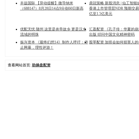
丰益国际 【异动提醒】微导纳米
鼎冠策略 新股消息 | 仙工智能
（688147）8月28日14点9分创60日新高
香港上市管理层NDR 预期交
亿至1.5亿美元
优配无忧 随州 这里是炎帝故乡 更是汉水
汇盈配资 《孔子传：华夏的
流域的明珠
出版 叩问中国文化精神密码
振兴资本 《最终幻想14》制作人呼吁：停
股莘配资 加班会如何损害人
止网暴，理性评游！
查看网站首页:
助操盘配资