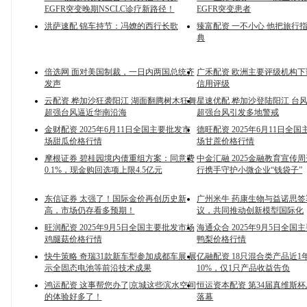
EGFR突变晚期NSCLC诊疗新路径！
EGFR突变患者
洪萨速配 锦车持节：冯嫽的西行长歌
臻富配资 一不小心 他把旅行
典
倍选网 面对美国制裁，一日内两国总统齐
广禾配资 欧洲主要评级机构
发声
信用评级
云配资 桦加沙狂袭阳江 湖面翻腾树木狂舞
星速优配 桦加沙登陆阳江 台
超强台风逼近华南沿海
超强台风引发多地警戒
金财配资 2025年6月11日全国主要批发市
德旺配资 2025年6月11日全
场甜瓜价格行情
场甘蔗价格行情
摩根证券 碧桂园境内债重组方案：同意费
中金汇融 2025金融教育宣传
0.1%，现金购回选项上限4.5亿元
行携手守护小微企业“钱袋子”
东信证券 太强了！国际金价再创历史新
广州米牛 药康生物与益诺思
高，市场仍存看多预期！
议，共同推动创新模型国际化
旺润配资 2025年9月5日全国主要批发市场
海通众合 2025年9月5日全国
鸡腿菇价格行情
鸭梨价格行情
快牛策略 奇瑞31款新车型参加成都车展 展
亿融配资 18只混合类产品近1
示全固态电池等前沿技术成果
10%，仅1只产品收益告负
鸿运配资 这事帮您办了|京城这些滨水空间
恒运资本配资 第34届真维斯
的体验好多了！
落幕